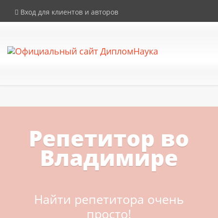
×
Внимание! Компания DiplomNauka не продает дипломы, аттестаты и
Вход для клиентов и авторов
иные документы об образовании. Все услуги на сайте
предоставляются исключительно в рамках законодательства РФ.
Репетитор во
Владимире
Найти репетитора очень
просто!